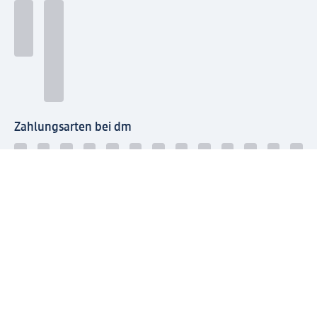
Zahlungsarten bei dm
Bei dm-med können die Zahlungsarten abweichen.
Mit dm verbinden