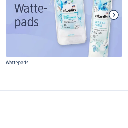
Wattepads
Wa
Wa