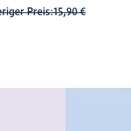
riger Preis:
15,90 €