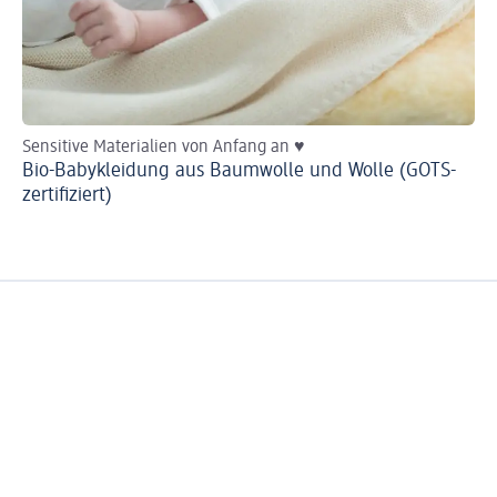
Sensitive Materialien von Anfang an ♥
Mi
Bio-Babykleidung aus Baumwolle und Wolle (GOTS-
Di
zertifiziert)