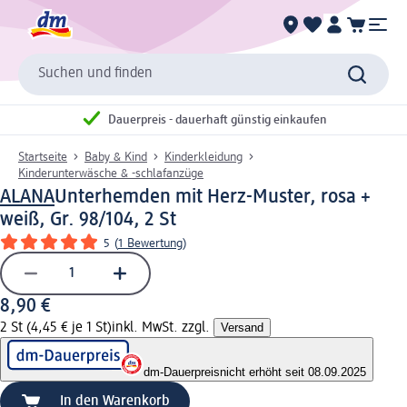
Suchen und finden
Dauerpreis - dauerhaft günstig einkaufen
Startseite
Baby & Kind
Kinderkleidung
Kinderunterwäsche & -schlafanzüge
ALANA
Unterhemden mit Herz-Muster, rosa +
weiß, Gr. 98/104, 2 St
5
(
1 Bewertung
)
8,90 €
2 St (4,45 € je 1 St)
inkl. MwSt. zzgl.
Versand
dm-Dauerpreis
nicht erhöht seit 08.09.2025
In den Warenkorb