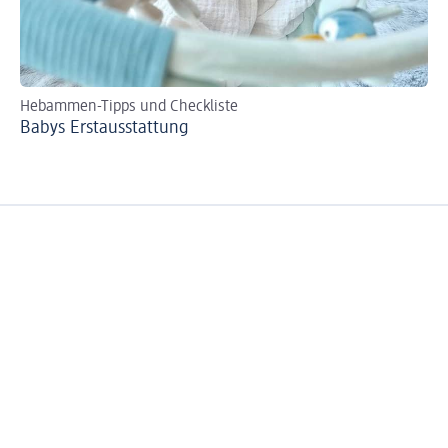
Hebammen-Tipps und Checkliste
Raf
Babys Erst­aus­stattung
Ba