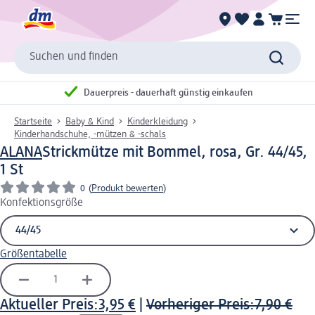
Suchen und finden
Dauerpreis - dauerhaft günstig einkaufen
Startseite
Baby & Kind
Kinderkleidung
Kinderhandschuhe, -mützen & -schals
ALANA
Strickmütze mit Bommel, rosa, Gr. 44/45,
1 St
0
(
Produkt bewerten
)
Konfektionsgröße
Größentabelle
Aktueller Preis:
3,95 €
|
Vorheriger Preis:
7,90 €