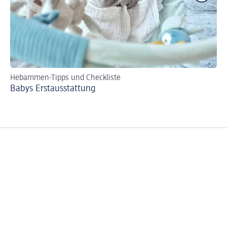
Hebammen-Tipps und Checkliste
Tip
Babys Erst­aus­stattung
Fl