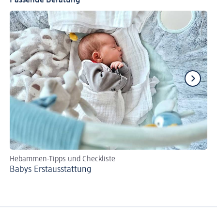
Passende Beratung
Hebammen-Tipps und Checkliste
Tip
Babys Erst­aus­stattung
Fl