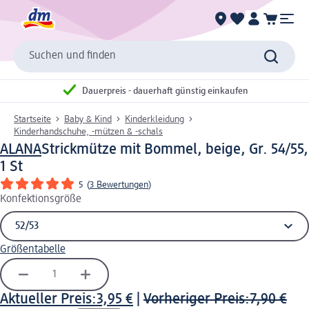
Suchen und finden
Dauerpreis - dauerhaft günstig einkaufen
Startseite
Baby & Kind
Kinderkleidung
Kinderhandschuhe, -mützen & -schals
ALANA
Strickmütze mit Bommel, beige, Gr. 54/55,
1 St
5
(
3 Bewertungen
)
Konfektionsgröße
Größentabelle
Aktueller Preis:
3,95 €
|
Vorheriger Preis:
7,90 €