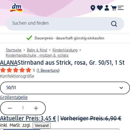
Suchen und finden
Dauerpreis - dauerhaft günstig einkaufen
Startseite
Baby & Kind
Kinderkleidung
Kinderhandschuhe, -mützen & -schals
ALANA
Stirnband aus Strick, rosa, Gr. 50/51, 1 St
5
(
1 Bewertung
)
Konfektionsgröße
Größentabelle
Aktueller Preis:
3,45 €
|
Vorheriger Preis:
6,90 €
inkl. MwSt. zzgl.
Versand