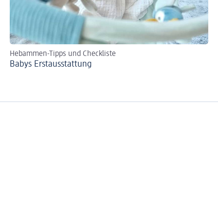
Hebammen-Tipps und Checkliste
Tip
Babys Erst­aus­stattung
Fl