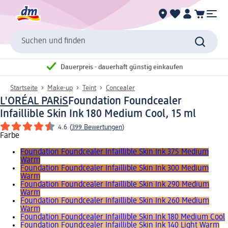
Suchen und finden
Dauerpreis - dauerhaft günstig einkaufen
Startseite
Make-up
Teint
Concealer
L'ORÉAL PARiS
Foundation Foundcealer
Infaillible Skin Ink 180 Medium Cool, 15 ml
4.6
(
399 Bewertungen
)
Farbe
Foundation Foundcealer Infaillible Skin Ink 375 Medium
Warm
Foundation Foundcealer Infaillible Skin Ink 300 Medium
Warm
Foundation Foundcealer Infaillible Skin Ink 290 Medium
Warm
Foundation Foundcealer Infaillible Skin Ink 260 Medium
Warm
Foundation Foundcealer Infaillible Skin Ink 180 Medium Cool
Foundation Foundcealer Infaillible Skin Ink 140 Light Warm