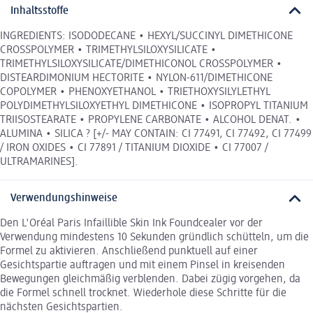
Inhaltsstoffe
INGREDIENTS: ISODODECANE • HEXYL/SUCCINYL DIMETHICONE
CROSSPOLYMER • TRIMETHYLSILOXYSILICATE •
TRIMETHYLSILOXYSILICATE/DIMETHICONOL CROSSPOLYMER •
DISTEARDIMONIUM HECTORITE • NYLON-611/DIMETHICONE
COPOLYMER • PHENOXYETHANOL • TRIETHOXYSILYLETHYL
POLYDIMETHYLSILOXYETHYL DIMETHICONE • ISOPROPYL TITANIUM
TRIISOSTEARATE • PROPYLENE CARBONATE • ALCOHOL DENAT. •
ALUMINA • SILICA ? [+/- MAY CONTAIN: CI 77491, CI 77492, CI 77499
/ IRON OXIDES • CI 77891 / TITANIUM DIOXIDE • CI 77007 /
ULTRAMARINES].
Verwendungshinweise
Den L'Oréal Paris Infaillible Skin Ink Foundcealer vor der
Verwendung mindestens 10 Sekunden gründlich schütteln, um die
Formel zu aktivieren. Anschließend punktuell auf einer
Gesichtspartie auftragen und mit einem Pinsel in kreisenden
Bewegungen gleichmäßig verblenden. Dabei zügig vorgehen, da
die Formel schnell trocknet. Wiederhole diese Schritte für die
nächsten Gesichtspartien.