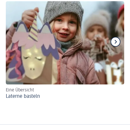
Eine Übersicht
Ba
Laterne basteln
Er
Va