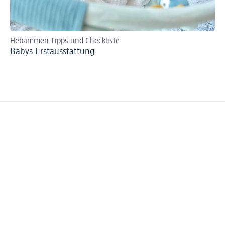
Hebammen-Tipps und Checkliste
Se
Babys Erst­aus­stattung
Bi
zer