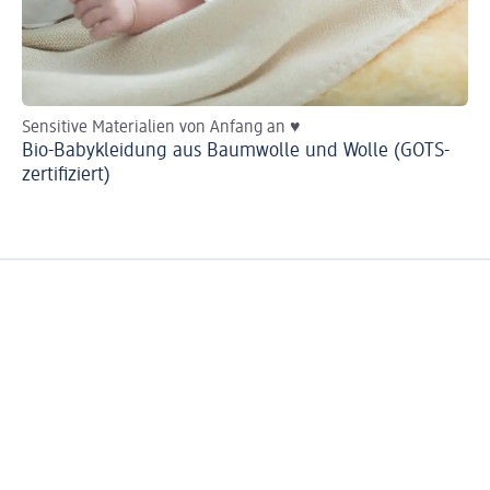
Sensitive Materialien von Anfang an ♥
Mi
Bio-Babykleidung aus Baumwolle und Wolle (GOTS-
Di
zertifiziert)