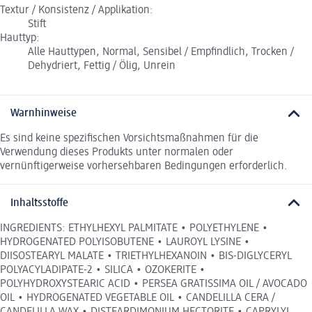
Textur / Konsistenz / Applikation:
Stift
Hauttyp:
Alle Hauttypen, Normal, Sensibel / Empfindlich, Trocken /
Dehydriert, Fettig / Ölig, Unrein
Warnhinweise
Es sind keine spezifischen Vorsichtsmaßnahmen für die
Verwendung dieses Produkts unter normalen oder
vernünftigerweise vorhersehbaren Bedingungen erforderlich.
Inhaltsstoffe
INGREDIENTS: ETHYLHEXYL PALMITATE • POLYETHYLENE •
HYDROGENATED POLYISOBUTENE • LAUROYL LYSINE •
DIISOSTEARYL MALATE • TRIETHYLHEXANOIN • BIS-DIGLYCERYL
POLYACYLADIPATE-2 • SILICA • OZOKERITE •
POLYHYDROXYSTEARIC ACID • PERSEA GRATISSIMA OIL / AVOCADO
OIL • HYDROGENATED VEGETABLE OIL • CANDELILLA CERA /
CANDELILLA WAX • DISTEARDIMONIUM HECTORITE • CAPRYLYL