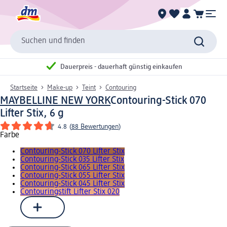
Suchen und finden
Dauerpreis - dauerhaft günstig einkaufen
Startseite
Make-up
Teint
Contouring
MAYBELLINE NEW YORK
Contouring-Stick 070
Lifter Stix, 6 g
4.8
(
88 Bewertungen
)
Farbe
Contouring-Stick 070 Lifter Stix
Contouring-Stick 035 Lifter Stix
Contouring-Stick 065 Lifter Stix
Contouring-Stick 055 Lifter Stix
Contouring-Stick 045 Lifter Stix
Contouringstift Lifter Stix 020