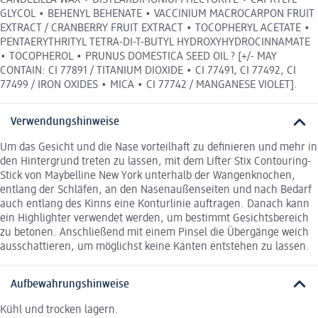
GLYCOL • BEHENYL BEHENATE • VACCINIUM MACROCARPON FRUIT
EXTRACT / CRANBERRY FRUIT EXTRACT • TOCOPHERYL ACETATE •
PENTAERYTHRITYL TETRA-DI-T-BUTYL HYDROXYHYDROCINNAMATE
• TOCOPHEROL • PRUNUS DOMESTICA SEED OIL ? [+/- MAY
CONTAIN: CI 77891 / TITANIUM DIOXIDE • CI 77491, CI 77492, CI
77499 / IRON OXIDES • MICA • CI 77742 / MANGANESE VIOLET].
Verwendungshinweise
Um das Gesicht und die Nase vorteilhaft zu definieren und mehr in
den Hintergrund treten zu lassen, mit dem Lifter Stix Contouring-
Stick von Maybelline New York unterhalb der Wangenknochen,
entlang der Schläfen, an den Nasenaußenseiten und nach Bedarf
auch entlang des Kinns eine Konturlinie auftragen. Danach kann
ein Highlighter verwendet werden, um bestimmt Gesichtsbereich
zu betonen. Anschließend mit einem Pinsel die Übergänge weich
ausschattieren, um möglichst keine Kanten entstehen zu lassen.
Aufbewahrungshinweise
Kühl und trocken lagern.