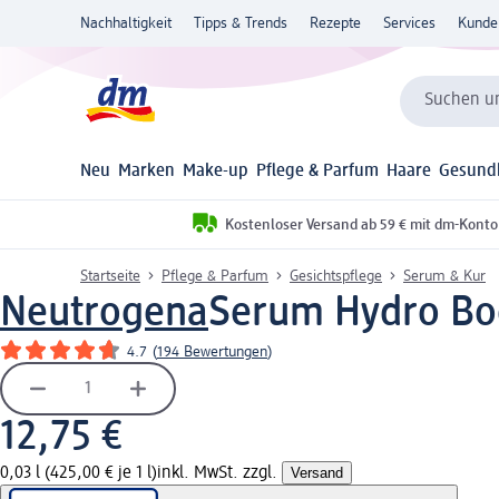
Nachhaltigkeit
Tipps & Trends
Rezepte
Services
Kunde
Suchen un
Neu
Marken
Make-up
Pflege & Parfum
Haare
Gesund
Kostenloser Versand ab 59 € mit dm-Konto
Startseite
Pflege & Parfum
Gesichtspflege
Serum & Kur
Neutrogena
Serum Hydro Boo
4.7
(
194 Bewertungen
)
12,75 €
0,03 l (425,00 € je 1 l)
inkl. MwSt. zzgl.
Versand