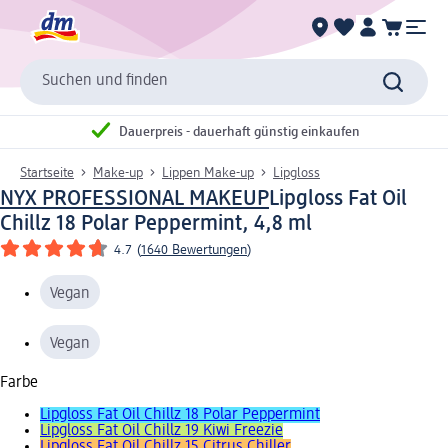
Suchen und finden
Dauerpreis - dauerhaft günstig einkaufen
Startseite
Make-up
Lippen Make-up
Lipgloss
NYX PROFESSIONAL MAKEUP
Lipgloss Fat Oil
Chillz 18 Polar Peppermint, 4,8 ml
4.7
(
1640 Bewertungen
)
Vegan
Vegan
Farbe
Lipgloss Fat Oil Chillz 18 Polar Peppermint
Lipgloss Fat Oil Chillz 19 Kiwi Freezie
Lipgloss Fat Oil Chillz 15 Citrus Chiller