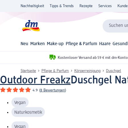
Nachhaltigkeit
Tipps & Trends
Rezepte
Services
Kunde
Suchen un
Neu
Marken
Make-up
Pflege & Parfum
Haare
Gesund
Kostenloser Versand ab 59 € mit dm-Konto
Startseite
Pflege & Parfum
Körperreinigung
Duschgel
Outdoor Freakz
Duschgel Na
4.9
(
8 Bewertungen
)
Vegan
Naturkosmetik
Vegan