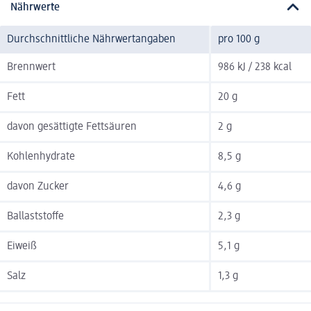
Nährwerte
Durchschnittliche Nährwertangaben
pro 100 g
Brennwert
986 kJ / 238 kcal
Fett
20 g
davon gesättigte Fettsäuren
2 g
Kohlenhydrate
8,5 g
davon Zucker
4,6 g
Ballaststoffe
2,3 g
Eiweiß
5,1 g
Salz
1,3 g