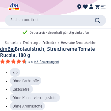
Suchen und finden
Dauerpreis - dauerhaft günstig einkaufen
Startseite
Ernährung
Frühstück
Herzhafte Brotaufstriche
dmBio
Brotaufstrich, Streichcreme Tomate-
Rucola, 180 g
4.8
(
56 Bewertungen
)
Bio
Ohne Farbstoffe
Laktosefrei
Ohne Konservierungsstoffe
Ohne Aromastoffe