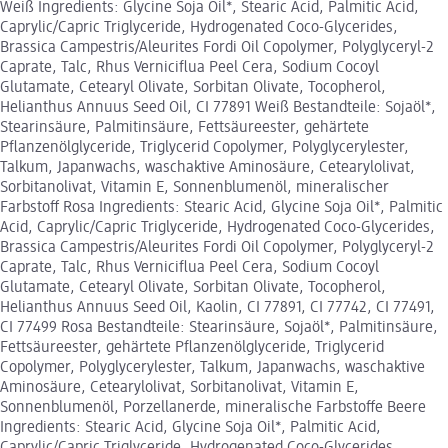
Weiß Ingredients: Glycine Soja Oil*, Stearic Acid, Palmitic Acid,
Caprylic/Capric Triglyceride, Hydrogenated Coco-Glycerides,
Brassica Campestris/Aleurites Fordi Oil Copolymer, Polyglyceryl-2
Caprate, Talc, Rhus Verniciflua Peel Cera, Sodium Cocoyl
Glutamate, Cetearyl Olivate, Sorbitan Olivate, Tocopherol,
Helianthus Annuus Seed Oil, CI 77891 Weiß Bestandteile: Sojaöl*,
Stearinsäure, Palmitinsäure, Fettsäureester, gehärtete
Pflanzenölglyceride, Triglycerid Copolymer, Polyglycerylester,
Talkum, Japanwachs, waschaktive Aminosäure, Cetearylolivat,
Sorbitanolivat, Vitamin E, Sonnenblumenöl, mineralischer
Farbstoff Rosa Ingredients: Stearic Acid, Glycine Soja Oil*, Palmitic
Acid, Caprylic/Capric Triglyceride, Hydrogenated Coco-Glycerides,
Brassica Campestris/Aleurites Fordi Oil Copolymer, Polyglyceryl-2
Caprate, Talc, Rhus Verniciflua Peel Cera, Sodium Cocoyl
Glutamate, Cetearyl Olivate, Sorbitan Olivate, Tocopherol,
Helianthus Annuus Seed Oil, Kaolin, CI 77891, CI 77742, CI 77491,
CI 77499 Rosa Bestandteile: Stearinsäure, Sojaöl*, Palmitinsäure,
Fettsäureester, gehärtete Pflanzenölglyceride, Triglycerid
Copolymer, Polyglycerylester, Talkum, Japanwachs, waschaktive
Aminosäure, Cetearylolivat, Sorbitanolivat, Vitamin E,
Sonnenblumenöl, Porzellanerde, mineralische Farbstoffe Beere
Ingredients: Stearic Acid, Glycine Soja Oil*, Palmitic Acid,