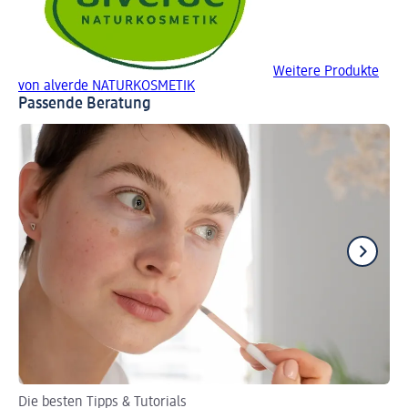
Weitere Produkte
von alverde NATURKOSMETIK
Passende Beratung
Die besten Tipps & Tutorials
Zu