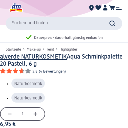
Suchen und finden
Dauerpreis - dauerhaft günstig einkaufen
Startseite
Make-up
Teint
Highlighter
alverde NATURKOSMETIK
Aqua Schminkpalette
20 Pastell, 6 g
3.8
(
4 Bewertungen
)
Naturkosmetik
Naturkosmetik
6,95 €