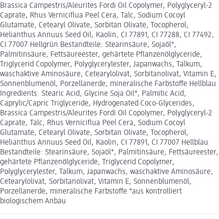
Brassica Campestris/Aleurites Fordi Oil Copolymer, Polyglyceryl-2
Caprate, Rhus Verniciflua Peel Cera, Talc, Sodium Cocoyl
Glutamate, Cetearyl Olivate, Sorbitan Olivate, Tocopherol,
Helianthus Annuus Seed Oil, Kaolin, CI 77891, CI 77288, CI 77492,
CI 77007 Hellgrün Bestandteile: Stearinsäure, Sojaöl*,
Palmitinsäure, Fettsäureester, gehärtete Pflanzenölglyceride,
Triglycerid Copolymer, Polyglycerylester, Japanwachs, Talkum,
waschaktive Aminosäure, Cetearylolivat, Sorbitanolivat, Vitamin E,
Sonnenblumenöl, Porzellanerde, mineralische Farbstoffe Hellblau
Ingredients: Stearic Acid, Glycine Soja Oil*, Palmitic Acid,
Caprylic/Capric Triglyceride, Hydrogenated Coco-Glycerides,
Brassica Campestris/Aleurites Fordi Oil Copolymer, Polyglyceryl-2
Caprate, Talc, Rhus Verniciflua Peel Cera, Sodium Cocoyl
Glutamate, Cetearyl Olivate, Sorbitan Olivate, Tocopherol,
Helianthus Annuus Seed Oil, Kaolin, CI 77891, CI 77007 Hellblau
Bestandteile: Stearinsäure, Sojaöl*, Palmitinsäure, Fettsäureester,
gehärtete Pflanzenölglyceride, Triglycerid Copolymer,
Polyglycerylester, Talkum, Japanwachs, waschaktive Aminosäure,
Cetearylolivat, Sorbitanolivat, Vitamin E, Sonnenblumenöl,
Porzellanerde, mineralische Farbstoffe *aus kontrolliert
biologischem Anbau