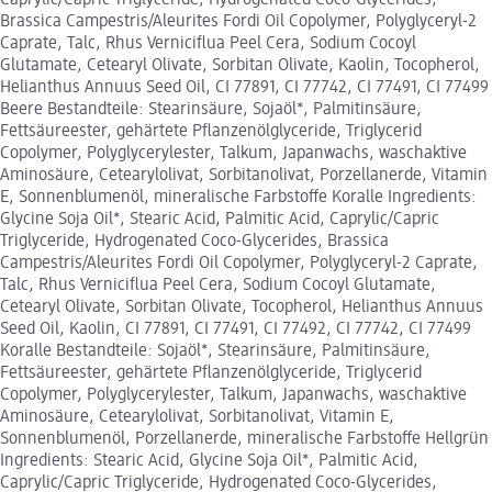
Caprylic/Capric Triglyceride, Hydrogenated Coco-Glycerides,
Brassica Campestris/Aleurites Fordi Oil Copolymer, Polyglyceryl-2
Caprate, Talc, Rhus Verniciflua Peel Cera, Sodium Cocoyl
Glutamate, Cetearyl Olivate, Sorbitan Olivate, Kaolin, Tocopherol,
Helianthus Annuus Seed Oil, CI 77891, CI 77742, CI 77491, CI 77499
Beere Bestandteile: Stearinsäure, Sojaöl*, Palmitinsäure,
Fettsäureester, gehärtete Pflanzenölglyceride, Triglycerid
Copolymer, Polyglycerylester, Talkum, Japanwachs, waschaktive
Aminosäure, Cetearylolivat, Sorbitanolivat, Porzellanerde, Vitamin
E, Sonnenblumenöl, mineralische Farbstoffe Koralle Ingredients:
Glycine Soja Oil*, Stearic Acid, Palmitic Acid, Caprylic/Capric
Triglyceride, Hydrogenated Coco-Glycerides, Brassica
Campestris/Aleurites Fordi Oil Copolymer, Polyglyceryl-2 Caprate,
Talc, Rhus Verniciflua Peel Cera, Sodium Cocoyl Glutamate,
Cetearyl Olivate, Sorbitan Olivate, Tocopherol, Helianthus Annuus
Seed Oil, Kaolin, CI 77891, CI 77491, CI 77492, CI 77742, CI 77499
Koralle Bestandteile: Sojaöl*, Stearinsäure, Palmitinsäure,
Fettsäureester, gehärtete Pflanzenölglyceride, Triglycerid
Copolymer, Polyglycerylester, Talkum, Japanwachs, waschaktive
Aminosäure, Cetearylolivat, Sorbitanolivat, Vitamin E,
Sonnenblumenöl, Porzellanerde, mineralische Farbstoffe Hellgrün
Ingredients: Stearic Acid, Glycine Soja Oil*, Palmitic Acid,
Caprylic/Capric Triglyceride, Hydrogenated Coco-Glycerides,