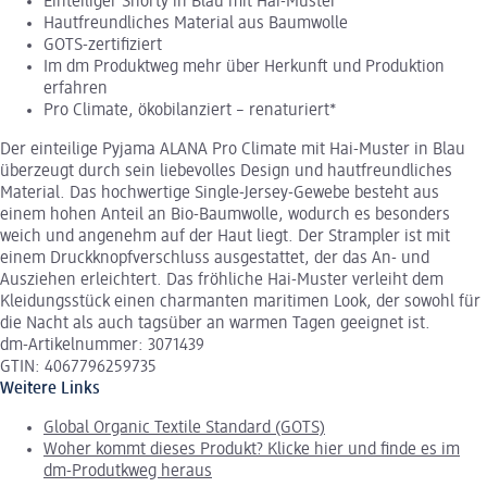
Einteiliger Shorty in Blau mit Hai-Muster
Hautfreundliches Material aus Baumwolle
GOTS-zertifiziert
Im dm Produktweg mehr über Herkunft und Produktion
erfahren
Pro Climate, ökobilanziert – renaturiert*
Der einteilige Pyjama ALANA Pro Climate mit Hai-Muster in Blau
überzeugt durch sein liebevolles Design und hautfreundliches
Material. Das hochwertige Single-Jersey-Gewebe besteht aus
einem hohen Anteil an Bio-Baumwolle, wodurch es besonders
weich und angenehm auf der Haut liegt. Der Strampler ist mit
einem Druckknopfverschluss ausgestattet, der das An- und
Ausziehen erleichtert. Das fröhliche Hai-Muster verleiht dem
Kleidungsstück einen charmanten maritimen Look, der sowohl für
die Nacht als auch tagsüber an warmen Tagen geeignet ist.
dm-Artikelnummer: 3071439
GTIN: 4067796259735
Weitere Links
Global Organic Textile Standard (GOTS)
Woher kommt dieses Produkt? Klicke hier und finde es im
dm-Produtkweg heraus