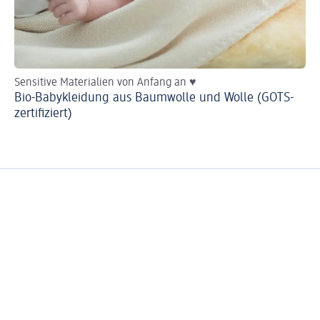
Sensitive Materialien von Anfang an ♥
He
Bio-Babykleidung aus Baumwolle und Wolle (GOTS-
Ba
zertifiziert)