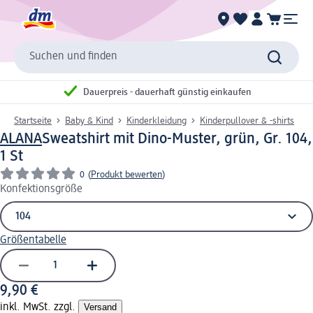
Suchen und finden
Dauerpreis - dauerhaft günstig einkaufen
Startseite
Baby & Kind
Kinderkleidung
Kinderpullover & -shirts
ALANA
Sweatshirt mit Dino-Muster, grün, Gr. 104,
1 St
0
(
Produkt bewerten
)
Konfektionsgröße
Größentabelle
9,90 €
inkl. MwSt. zzgl.
Versand