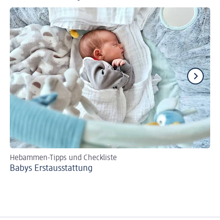
Hebammen-Tipps und Checkliste
Se
Babys Erst­aus­stattung
Bi
zer