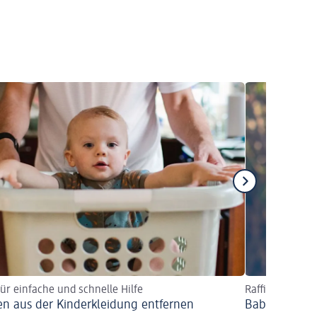
für einfache und schnelle Hilfe
Raffinierte Fle
en aus der Kinderkleidung entfernen
Babykleidung