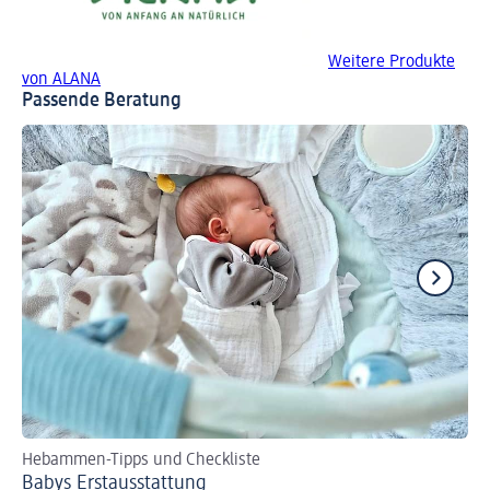
Weitere Produkte
von ALANA
Passende Beratung
Hebammen-Tipps und Checkliste
Tip
Babys Erst­aus­stattung
Fl