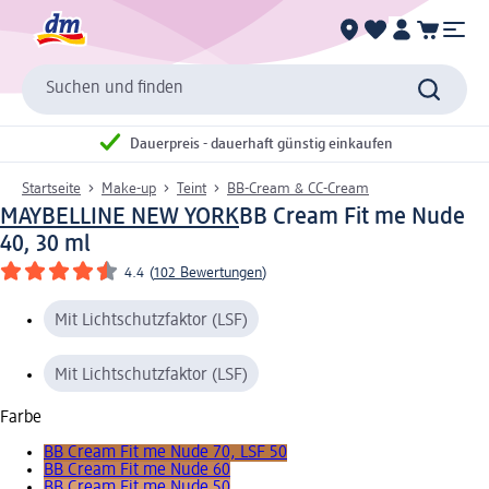
Suchen und finden
Dauerpreis - dauerhaft günstig einkaufen
Startseite
Make-up
Teint
BB-Cream & CC-Cream
MAYBELLINE NEW YORK
BB Cream Fit me Nude
40, 30 ml
4.4
(
102 Bewertungen
)
Mit Lichtschutzfaktor (LSF)
Mit Lichtschutzfaktor (LSF)
Farbe
BB Cream Fit me Nude 70, LSF 50
BB Cream Fit me Nude 60
BB Cream Fit me Nude 50