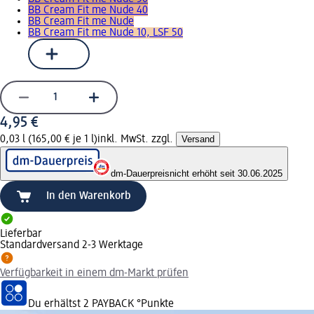
BB Cream Fit me Nude 40
BB Cream Fit me Nude
BB Cream Fit me Nude 10, LSF 50
4,95 €
0,03 l (165,00 € je 1 l)
inkl. MwSt. zzgl.
Versand
dm-Dauerpreis
nicht erhöht seit 30.06.2025
In den Warenkorb
Lieferbar
Standardversand 2-3 Werktage
Verfügbarkeit in einem dm-Markt prüfen
Du erhältst
2 PAYBACK
°Punkte