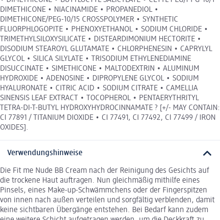
DIMETHICONE • NIACINAMIDE • PROPANEDIOL •
DIMETHICONE/PEG-10/15 CROSSPOLYMER • SYNTHETIC
FLUORPHLOGOPITE • PHENOXYETHANOL • SODIUM CHLORIDE •
TRIMETHYLSILOXYSILICATE • DISTEARDIMONIUM HECTORITE •
DISODIUM STEAROYL GLUTAMATE • CHLORPHENESIN • CAPRYLYL
GLYCOL • SILICA SILYLATE • TRISODIUM ETHYLENEDIAMINE
DISUCCINATE • SIMETHICONE • MALTODEXTRIN • ALUMINUM
HYDROXIDE • ADENOSINE • DIPROPYLENE GLYCOL • SODIUM
HYALURONATE • CITRIC ACID • SODIUM CITRATE • CAMELLIA
SINENSIS LEAF EXTRACT • TOCOPHEROL • PENTAERYTHRITYL
TETRA-DI-T-BUTYL HYDROXYHYDROCINNAMATE ? [+/- MAY CONTAIN:
CI 77891 / TITANIUM DIOXIDE • CI 77491, CI 77492, CI 77499 / IRON
OXIDES].
Verwendungshinweise
Die Fit me Nude BB Cream nach der Reinigung des Gesichts auf
die trockene Haut auftragen. Nun gleichmäßig mithilfe eines
Pinsels, eines Make-up-Schwämmchens oder der Fingerspitzen
von innen nach außen verteilen und sorgfältig verblenden, damit
keine sichtbaren Übergänge entstehen. Bei Bedarf kann zudem