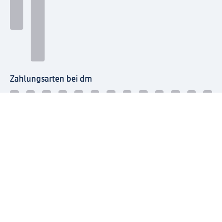
Zahlungsarten bei dm
Bei dm-med können die Zahlungsarten abweichen.
Mit dm verbinden
Jetzt die dm-App herunterladen