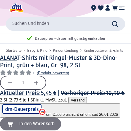
Suchen und finden
Dauerpreis - dauerhaft günstig einkaufen
Startseite
Baby & Kind
Kinderkleidung
Kinderpullover & -shirts
ALANA
T-Shirts mit Ringel-Muster & 3D-Dino-
Print, grün + blau, Gr. 98, 2 St
0
(
Produkt bewerten
)
Aktueller Preis:
5,45 €
|
Vorheriger Preis:
10,90 €
2 St (2,73 € je 1 St)
inkl. MwSt. zzgl.
Versand
dm-Dauerpreis
nicht erhöht seit 26.01.2026
In den Warenkorb