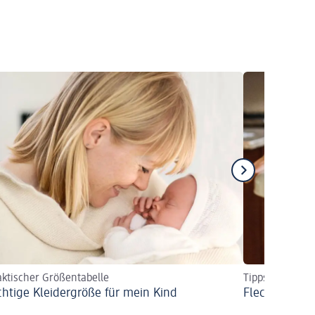
aktischer Größentabelle
Tipps für einfa
ichtige Kleidergröße für mein Kind
Flecken aus 