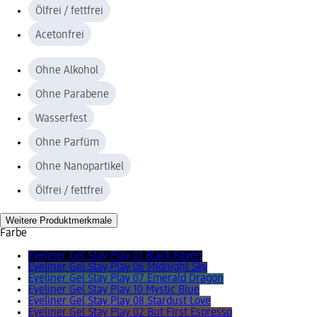
Ölfrei / fettfrei
Acetonfrei
Ohne Alkohol
Ohne Parabene
Wasserfest
Ohne Parfüm
Ohne Nanopartikel
Ölfrei / fettfrei
Weitere Produktmerkmale
Farbe
Eyeliner Gel Stay Play 01 Black Raven
Eyeliner Gel Stay Play 06 Midnight Sky
Eyeliner Gel Stay Play 07 Emerald Dragon
Eyeliner Gel Stay Play 10 Mystic Blue
Eyeliner Gel Stay Play 08 Stardust Love
Eyeliner Gel Stay Play 02 But First Espresso