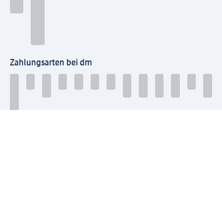
Zahlungsarten bei dm
Bei dm-med können die Zahlungsarten abweichen.
Mit dm verbinden
Jetzt die dm-App herunterladen