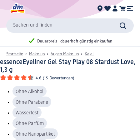
Suchen und finden
Dauerpreis - dauerhaft günstig einkaufen
Startseite
Make-up
Augen Make-up
Kajal
essence
Eyeliner Gel Stay Play 08 Stardust Love,
1,3 g
4.6
(
15 Bewertungen
)
Ohne Alkohol
Ohne Parabene
Wasserfest
Ohne Parfüm
Ohne Nanopartikel