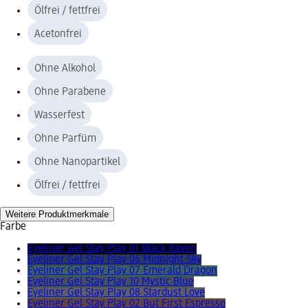
Ölfrei / fettfrei
Acetonfrei
Ohne Alkohol
Ohne Parabene
Wasserfest
Ohne Parfüm
Ohne Nanopartikel
Ölfrei / fettfrei
Weitere Produktmerkmale
Farbe
Eyeliner Gel Stay Play 01 Black Raven
Eyeliner Gel Stay Play 06 Midnight Sky
Eyeliner Gel Stay Play 07 Emerald Dragon
Eyeliner Gel Stay Play 10 Mystic Blue
Eyeliner Gel Stay Play 08 Stardust Love
Eyeliner Gel Stay Play 02 But First Espresso