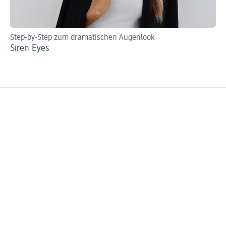
Step-by-Step zum dramatischen Augenlook
Ei
Siren Eyes
Ca