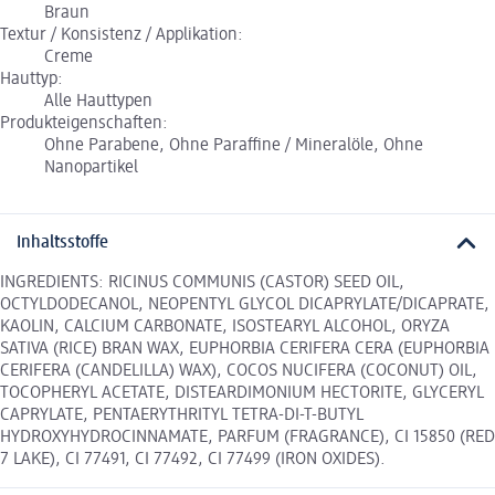
Braun
Textur / Konsistenz / Applikation:
Creme
Hauttyp:
Alle Hauttypen
Produkteigenschaften:
Ohne Parabene, Ohne Paraffine / Mineralöle, Ohne
Nanopartikel
Inhaltsstoffe
INGREDIENTS: RICINUS COMMUNIS (CASTOR) SEED OIL,
OCTYLDODECANOL, NEOPENTYL GLYCOL DICAPRYLATE/DICAPRATE,
KAOLIN, CALCIUM CARBONATE, ISOSTEARYL ALCOHOL, ORYZA
SATIVA (RICE) BRAN WAX, EUPHORBIA CERIFERA CERA (EUPHORBIA
CERIFERA (CANDELILLA) WAX), COCOS NUCIFERA (COCONUT) OIL,
TOCOPHERYL ACETATE, DISTEARDIMONIUM HECTORITE, GLYCERYL
CAPRYLATE, PENTAERYTHRITYL TETRA-DI-T-BUTYL
HYDROXYHYDROCINNAMATE, PARFUM (FRAGRANCE), CI 15850 (RED
7 LAKE), CI 77491, CI 77492, CI 77499 (IRON OXIDES).