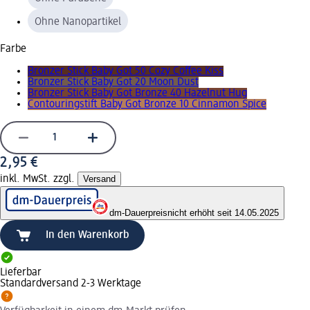
Ohne Nanopartikel
Farbe
Bronzer Stick Baby Got 50 Cozy Coffee Kiss
Bronzer Stick Baby Got 20 Moon Dust
Bronzer Stick Baby Got Bronze 40 Hazelnut Hug
Contouringstift Baby Got Bronze 10 Cinnamon Spice
2,95 €
inkl. MwSt. zzgl.
Versand
dm-Dauerpreis
nicht erhöht seit 14.05.2025
In den Warenkorb
Lieferbar
Standardversand 2-3 Werktage