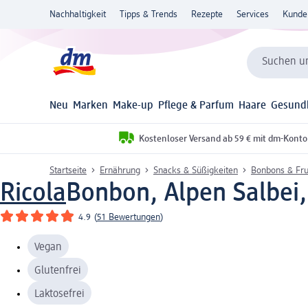
Nachhaltigkeit
Tipps & Trends
Rezepte
Services
Kunde
Suchen un
Neu
Marken
Make-up
Pflege & Parfum
Haare
Gesund
Kostenloser Versand ab 59 € mit dm-Konto
Startseite
Ernährung
Snacks & Süßigkeiten
Bonbons & Fr
Ricola
Bonbon, Alpen Salbei,
4.9
(
51 Bewertungen
)
Vegan
Glutenfrei
Laktosefrei