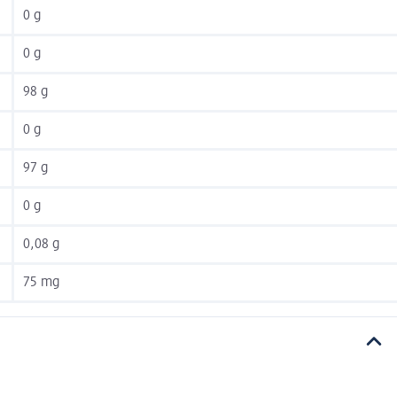
0 g
0 g
98 g
0 g
97 g
0 g
0,08 g
75 mg