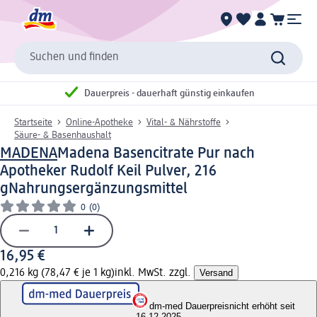
Suchen und finden
Dauerpreis - dauerhaft günstig einkaufen
Startseite
Online-Apotheke
Vital- & Nährstoffe
Säure- & Basenhaushalt
MADENA
Madena Basencitrate Pur nach
Apotheker Rudolf Keil Pulver, 216
g
Nahrungsergänzungsmittel
0
(0)
16,95 €
0,216 kg (78,47 € je 1 kg)
inkl. MwSt. zzgl.
Versand
dm-med Dauerpreis
nicht erhöht seit
16.12.2025