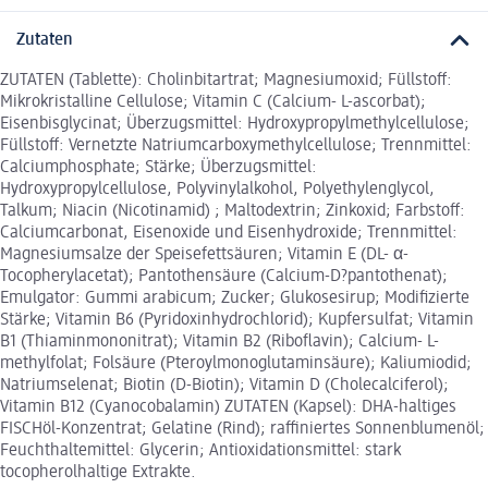
Zutaten
ZUTATEN (Tablette): Cholinbitartrat; Magnesiumoxid; Füllstoff:
Mikrokristalline Cellulose; Vitamin C (Calcium- L-ascorbat);
Eisenbisglycinat; Überzugsmittel: Hydroxypropylmethylcellulose;
Füllstoff: Vernetzte Natriumcarboxymethylcellulose; Trennmittel:
Calciumphosphate; Stärke; Überzugsmittel:
Hydroxypropylcellulose, Polyvinylalkohol, Polyethylenglycol,
Talkum; Niacin (Nicotinamid) ; Maltodextrin; Zinkoxid; Farbstoff:
Calciumcarbonat, Eisenoxide und Eisenhydroxide; Trennmittel:
Magnesiumsalze der Speisefettsäuren; Vitamin E (DL- α-
Tocopherylacetat); Pantothensäure (Calcium-D?pantothenat);
Emulgator: Gummi arabicum; Zucker; Glukosesirup; Modifizierte
Stärke; Vitamin B6 (Pyridoxinhydrochlorid); Kupfersulfat; Vitamin
B1 (Thiaminmononitrat); Vitamin B2 (Riboflavin); Calcium- L-
methylfolat; Folsäure (Pteroylmonoglutaminsäure); Kaliumiodid;
Natriumselenat; Biotin (D-Biotin); Vitamin D (Cholecalciferol);
Vitamin B12 (Cyanocobalamin) ZUTATEN (Kapsel): DHA-haltiges
FISCHöl-Konzentrat; Gelatine (Rind); raffiniertes Sonnenblumenöl;
Feuchthaltemittel: Glycerin; Antioxidationsmittel: stark
tocopherolhaltige Extrakte.