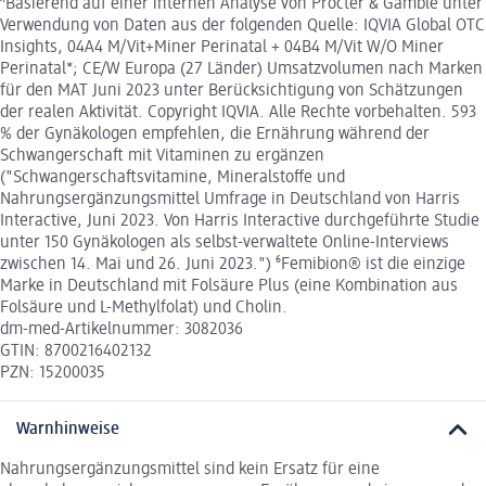
⁴Basierend auf einer internen Analyse von Procter & Gamble unter
Verwendung von Daten aus der folgenden Quelle: IQVIA Global OTC
Insights, 04A4 M/Vit+Miner Perinatal + 04B4 M/Vit W/O Miner
Perinatal*; CE/W Europa (27 Länder) Umsatzvolumen nach Marken
für den MAT Juni 2023 unter Berücksichtigung von Schätzungen
der realen Aktivität. Copyright IQVIA. Alle Rechte vorbehalten. 593
% der Gynäkologen empfehlen, die Ernährung während der
Schwangerschaft mit Vitaminen zu ergänzen
("Schwangerschaftsvitamine, Mineralstoffe und
Nahrungsergänzungsmittel Umfrage in Deutschland von Harris
Interactive, Juni 2023. Von Harris Interactive durchgeführte Studie
unter 150 Gynäkologen als selbst-verwaltete Online-Interviews
zwischen 14. Mai und 26. Juni 2023.") ⁶Femibion® ist die einzige
Marke in Deutschland mit Folsäure Plus (eine Kombination aus
Folsäure und L-Methylfolat) und Cholin.
dm-med-Artikelnummer: 3082036
GTIN: 8700216402132
PZN: 15200035
Warnhinweise
Nahrungsergänzungsmittel sind kein Ersatz für eine