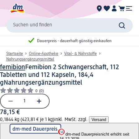
Suchen und finden
Dauerpreis - dauerhaft günstig einkaufen
Startseite
Online-Apotheke
Vital- & Nährstoffe
Nahrungsergänzungsmittel
femibion
Femibion 2 Schwangerschaft, 112
Tabletten und 112 Kapseln, 184,4
g
Nahrungsergänzungsmittel
0
(0)
78,15 €
0,1844 kg (423,81 € je 1 kg)
inkl. MwSt. zzgl.
Versand
dm-med Dauerpreis
nicht erhöht seit
16.12.2025