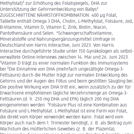
Methyfolat)³ zur Erhöhung des Folatspiegels; DHA zur
Unterstützung der Gehirnentwicklung von Babys²
ZUGESCHNITTENE NÄHRSTOFFKOMBINATION: 400 µg Folat,
Tablette enthält Omega 3 DHA, Cholin, L-Methyfolat, Folsäure, Jod,
B-Vitamine, Vitamin D, Vitamin E, Zink, Biotin, Niacin,
Pantothensäure und Selen. *Schwangerschaftsvitamine,
Mineralstoffe und Nahrungsergänzungsmittel Umfrage in
Deutschland von Harris Interactive, Juni 2023. Von Harris
Interactive durchgeführte Studie unter 150 Gynäkologen als selbst-
verwaltete Online-Interviews zwischen 14. Mai und 26. Juni 2023.
¹Vitamin D trägt zu einer normalen Funktion des Immunsystems
bei ²Die Einnahme von DHA (mehrfach ungesättigte Omega-3-
Fettsäure) durch die Mutter trägt zur normalen Entwicklung des
Gehirns und der Augen des Fötus und beim gestillten Säugling bei.
Die positive Wirkung von DHA tritt ein, wenn zusätzlich zu der für
Erwachsene empfohlenen tägliche Verzehrsmenge an Omega-3-
Fettsäuren (d. h. 250 mg DHA und EPA) täglich 200 mg DHA
eingenommen werden. ³Folsäure Plus ist eine Kombination aus
Folsäure und L-Methyfolat. L-Methyfolat ist eine Form von Folat,
die direkt vom Körper verwendet werden kann. Folat wird vom
Körper auch nach dem 1. Trimester benötigt, z. B. als Beitrag zum
Wachstum des mütterlichen Gewebes (z. B. der Plazenta).