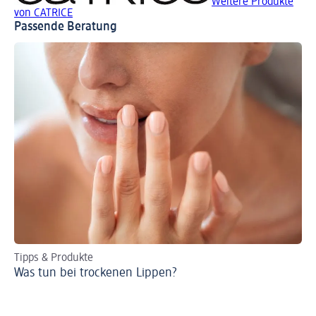
Weitere Produkte
von CATRICE
Passende Beratung
Tipps & Produkte
Ti
Was tun bei trockenen Lippen?
Ei