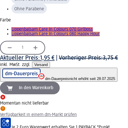
Ohne Parabene
Farbe
Lippenbalsam Care In Colours 070 Girlboss
Lippenbalsam Care In Colours 080 Happy Hour
Aktueller Preis:
1,95 €
|
Vorheriger Preis:
3,75 €
inkl. MwSt. zzgl.
Versand
dm-Dauerpreis
nicht erhöht seit 28.07.2025
In den Warenkorb
Momentan nicht lieferbar
Verfügbarkeit in einem dm-Markt prüfen
Je 2 Euro Warenwert erhalten Sie 1 PAYBACK °Punkt