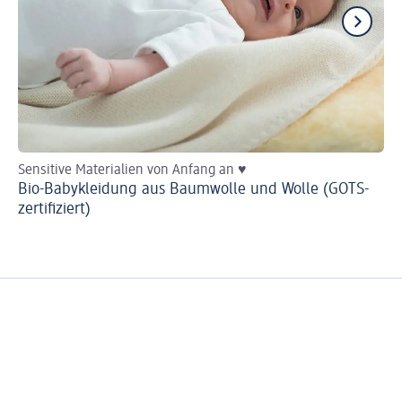
Sensitive Materialien von Anfang an ♥
He
Bio-Babykleidung aus Baumwolle und Wolle (GOTS-
Ba
zertifiziert)