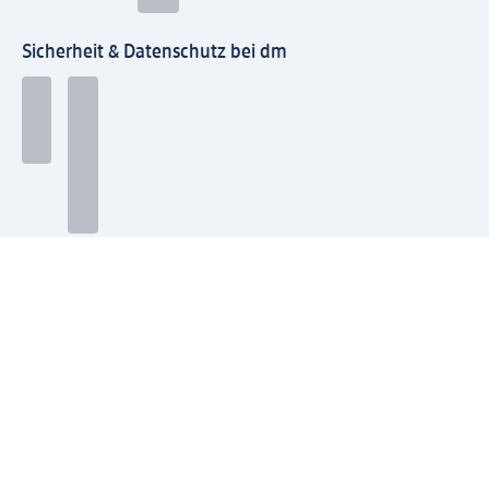
Sicherheit & Datenschutz bei dm
Zahlungsarten bei dm
Bei dm-med können die Zahlungsarten abweichen.
Mit dm verbinden