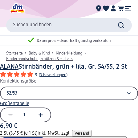
Suchen und finden
Dauerpreis - dauerhaft günstig einkaufen
Startseite
Baby & Kind
Kinderkleidung
Kinderhandschuhe, -mützen & -schals
ALANA
Stirnbänder, grün + lila, Gr. 54/55, 2 St
5
(
3 Bewertungen
)
Konfektionsgröße
Größentabelle
6,90 €
2 St (3,45 € je 1 St)
inkl. MwSt. zzgl.
Versand