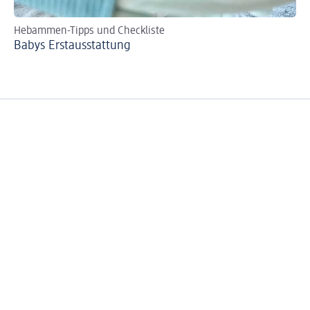
Hebammen-Tipps und Checkliste
Tip
Babys Erst­aus­stattung
Fl