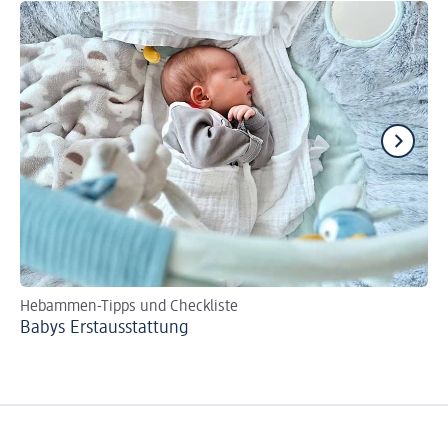
Hebammen-Tipps und Checkliste
Tip
Babys Erst­aus­stattung
Fl