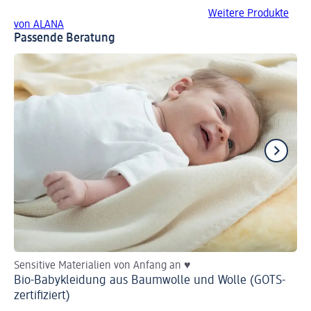
Weitere Produkte
von ALANA
Passende Beratung
Sensitive Materialien von Anfang an ♥
He
Bio-Babykleidung aus Baumwolle und Wolle (GOTS-
Ba
zertifiziert)