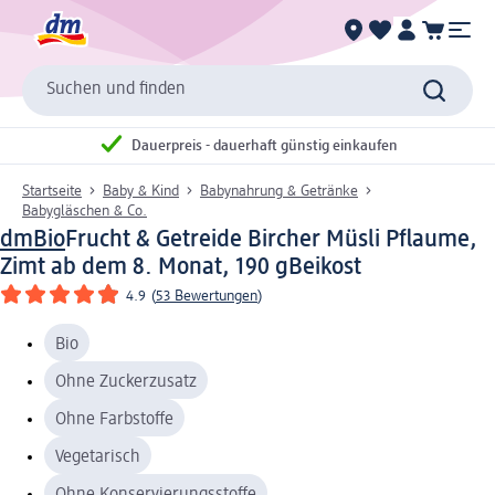
Suchen und finden
Dauerpreis - dauerhaft günstig einkaufen
Startseite
Baby & Kind
Babynahrung & Getränke
Babygläschen & Co.
dmBio
Frucht & Getreide Bircher Müsli Pflaume,
Zimt ab dem 8. Monat, 190 g
Beikost
4.9
(
53 Bewertungen
)
Bio
Ohne Zuckerzusatz
Ohne Farbstoffe
Vegetarisch
Ohne Konservierungsstoffe