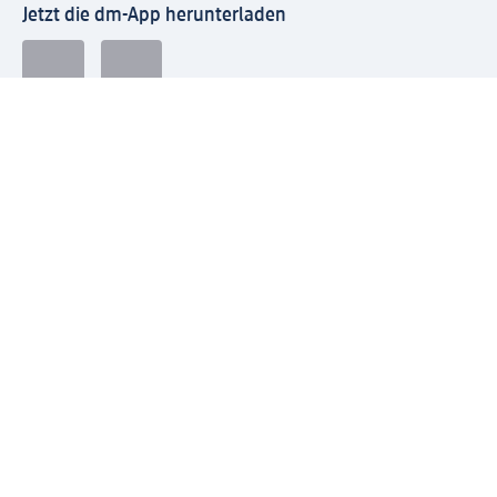
Jetzt die dm-App herunterladen
Impressum dm
Datenschutz dm
Einwilligungsverwaltung
Nutzungsbedingungen
AGB dm
Vertrag widerrufen und Widerrufsbelehrung dm
Streitschlichtung
Entsorgung und Rücknahme von Elektro-Altgeräten und
Batterien
Information zur Barrierefreiheit
Meldesystem
dm-med Rechtstexte