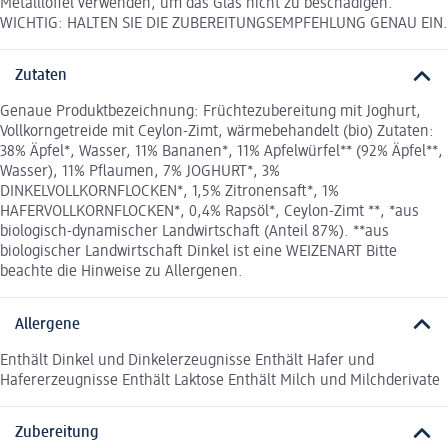
Metalllöffel verwenden, um das Glas nicht zu beschädigen.
WICHTIG: HALTEN SIE DIE ZUBEREITUNGSEMPFEHLUNG GENAU EIN.
Zutaten
Genaue Produktbezeichnung: Früchtezubereitung mit Joghurt,
Vollkorngetreide mit Ceylon-Zimt, wärmebehandelt (bio) Zutaten:
38% Äpfel*, Wasser, 11% Bananen*, 11% Apfelwürfel** (92% Äpfel**,
Wasser), 11% Pflaumen, 7% JOGHURT*, 3%
DINKELVOLLKORNFLOCKEN*, 1,5% Zitronensaft*, 1%
HAFERVOLLKORNFLOCKEN*, 0,4% Rapsöl*, Ceylon-Zimt **, *aus
biologisch-dynamischer Landwirtschaft (Anteil 87%). **aus
biologischer Landwirtschaft Dinkel ist eine WEIZENART Bitte
beachte die Hinweise zu Allergenen.
Allergene
Enthält Dinkel und Dinkelerzeugnisse Enthält Hafer und
Hafererzeugnisse Enthält Laktose Enthält Milch und Milchderivate
Zubereitung