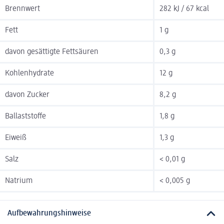
Brennwert
282 kJ / 67 kcal
Fett
1 g
davon gesättigte Fettsäuren
0,3 g
Kohlenhydrate
12 g
davon Zucker
8,2 g
Ballaststoffe
1,8 g
Eiweiß
1,3 g
Salz
< 0,01 g
Natrium
< 0,005 g
Aufbewahrungshinweise