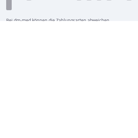
Bei dm-med können die Zahlungsarten abweichen.
Mit dm verbinden
Jetzt die dm-App herunterladen
Impressum dm
Datenschutz dm
Einwilligungsverwaltung
Nutzungsbedingungen
AGB dm
Vertrag widerrufen und Widerrufsbelehrung dm
Streitschlichtung