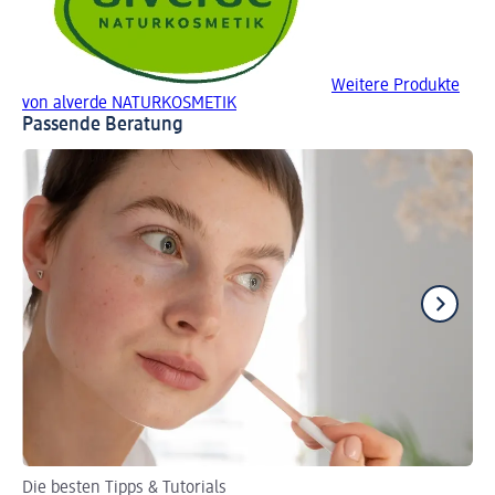
Weitere Produkte
von alverde NATURKOSMETIK
Passende Beratung
Die besten Tipps & Tutorials
Ma