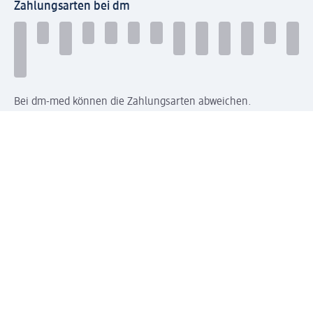
Zahlungsarten bei dm
Bei dm-med können die Zahlungsarten abweichen.
Mit dm verbinden
Jetzt die dm-App herunterladen
Impressum dm
Datenschutz dm
Einwilligungsverwaltung
Nutzungsbedingungen