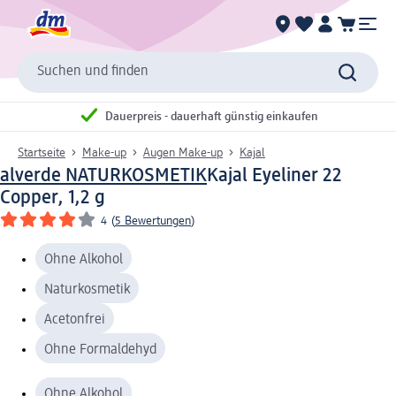
Suchen und finden
Dauerpreis - dauerhaft günstig einkaufen
Startseite
Make-up
Augen Make-up
Kajal
alverde NATURKOSMETIK
Kajal Eyeliner 22
Copper, 1,2 g
4
(
5 Bewertungen
)
Ohne Alkohol
Naturkosmetik
Acetonfrei
Ohne Formaldehyd
Ohne Alkohol