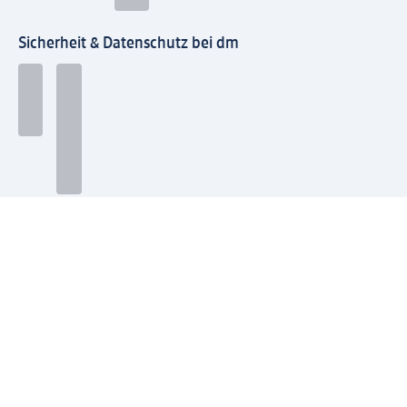
Sicherheit & Datenschutz bei dm
Zahlungsarten bei dm
Bei dm-med können die Zahlungsarten abweichen.
Mit dm verbinden