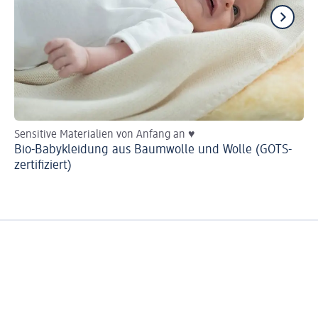
Sensitive Materialien von Anfang an ♥
He
Bio-Babykleidung aus Baumwolle und Wolle (GOTS-
Ba
zertifiziert)