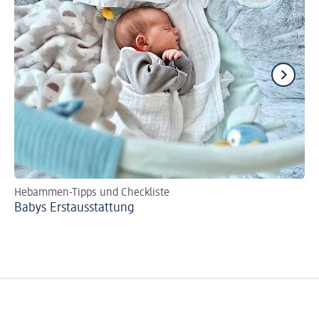
Hebammen-Tipps und Checkliste
Mi
Babys Erst­aus­stattung
Di