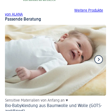
Weitere Produkte
von ALANA
Passende Beratung
Sensitive Materialien von Anfang an ♥
He
Bio-Babykleidung aus Baumwolle und Wolle (GOTS-
Ba