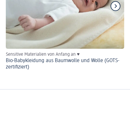
Sensitive Materialien von Anfang an ♥
He
Bio-Babykleidung aus Baumwolle und Wolle (GOTS-
Ba
zertifiziert)