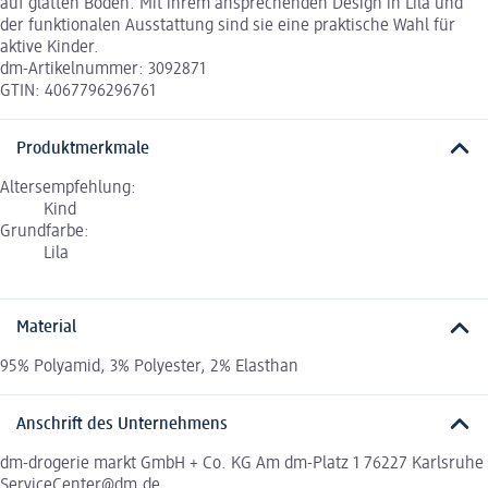
auf glatten Böden. Mit ihrem ansprechenden Design in Lila und
der funktionalen Ausstattung sind sie eine praktische Wahl für
aktive Kinder.
dm-Artikelnummer: 3092871
GTIN: 4067796296761
Produktmerkmale
Altersempfehlung:
Kind
Grundfarbe:
Lila
Material
95% Polyamid, 3% Polyester, 2% Elasthan
Anschrift des Unternehmens
dm-drogerie markt GmbH + Co. KG Am dm-Platz 1 76227 Karlsruhe
ServiceCenter@dm.de