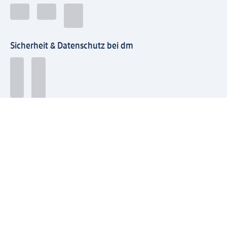
Sicherheit & Datenschutz bei dm
Zahlungsarten bei dm
Bei dm-med können die Zahlungsarten abweichen.