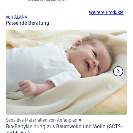
Weitere Produkte
von ALANA
Passende Beratung
Sensitive Materialien von Anfang an ♥
He
Bio-Babykleidung aus Baumwolle und Wolle (GOTS-
Ba