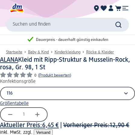
Suchen und finden
Dauerpreis - dauerhaft günstig einkaufen
Startseite
Baby & Kind
Kinderkleidung
Röcke & Kleider
ALANA
Kleid mit Ripp-Struktur & Musselin-Rock,
rosa, Gr. 98, 1 St
0
(
Produkt bewerten
)
Konfektionsgröße
Größentabelle
Aktueller Preis:
6,45 €
|
Vorheriger Preis:
12,90 €
inkl. MwSt. zzgl.
Versand