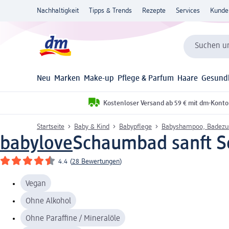
Nachhaltigkeit
Tipps & Trends
Rezepte
Services
Kunde
Suchen un
Neu
Marken
Make-up
Pflege & Parfum
Haare
Gesund
Kostenloser Versand ab 59 € mit dm-Konto
Startseite
Baby & Kind
Babypflege
Babyshampoo, Badezus
babylove
Schaumbad sanft Se
4.4
(
28 Bewertungen
)
Vegan
Ohne Alkohol
Ohne Paraffine / Mineralöle