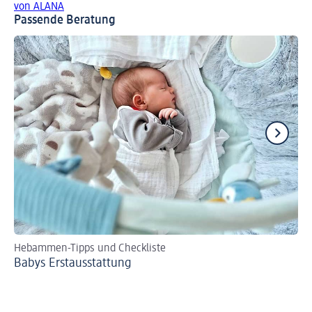
von ALANA
Passende Beratung
Hebammen-Tipps und Checkliste
Mi
Babys Erst­aus­stattung
Di