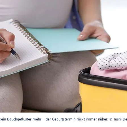
kein Bauchgeflüster mehr – der Geburtstermin rückt immer näher. © Tashi-De